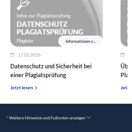
Informationen z...
17.02.2026
1
Datenschutz und Sicherheit bei
Über
einer Plagiatsprüfung
Plag
Jetzt lesen
Jetzt
* Weitere Hinweise und Fußnoten anzeigen