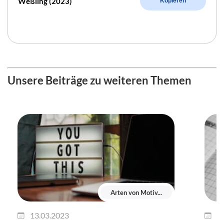
Weßling (2023)
Kopieren
Unsere Beiträge zu weiteren Themen
Arten von Motiv...
13.03.2023
1