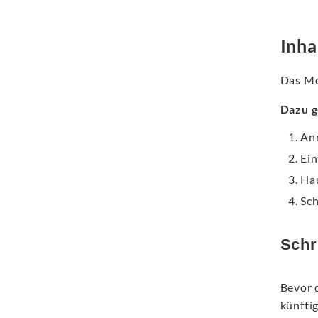
Inha
Das Mot
Dazu g
An
Ein
Hau
Sch
Schr
Bevor 
künftig