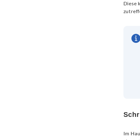
Diese 
zutref
Schri
Im Hau