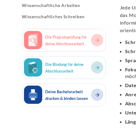
Wissenschaftliche Arbeiten
Jede U
das Mot
Wissenschaftliches Schreiben
inform
orienti
Die Plagiatsprüfung für
Schr
deine Abschlussarbeit
Schr
Spra
Die Bindung für deine
Foku
Abschlussarbeit
möch
Date
Deine Bachelorarbeit
Anr
drucken & binden lassen
Absc
Unte
Läng