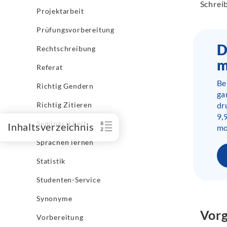
Schrei
Projektarbeit
Prüfungsvorbereitung
D
Rechtschreibung
m
Referat
Be
Richtig Gendern
ga
Richtig Zitieren
dr
9,
Seminararbeit
Inhaltsverzeichnis
mo
Sprachen lernen
Statistik
Studenten-Service
Synonyme
Vor
Vorbereitung