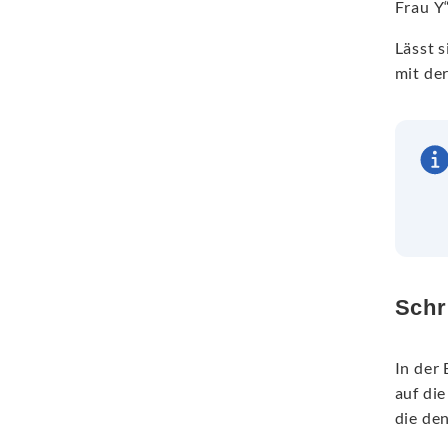
Frau Y“
Lässt s
mit de
Schri
In der 
auf di
die de