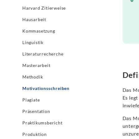
Harvard Zitierweise
Hausarbeit
Kommasetzung
Linguistik
Literaturrecherche
Masterarbeit
Defi
Methodik
Motivationsschreiben
Das Mo
Es leg
Plagiate
inwief
Präsentation
Das Mo
Praktikumsbericht
unterg
unzure
Produktion