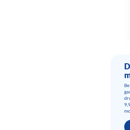
D
m
Be
ga
dr
9,
mo