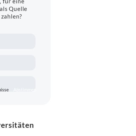
, für eine
als Quelle
 zahlen?
isse
Abstimmen
versitäten