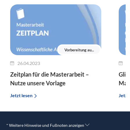
Vorbereitung au...
26.04.2023
0
Zeitplan für die Masterarbeit –
Glie
Nutze unsere Vorlage
Mast
Jetzt lesen
Jetzt
* Weitere Hinweise und Fußnoten anzeigen