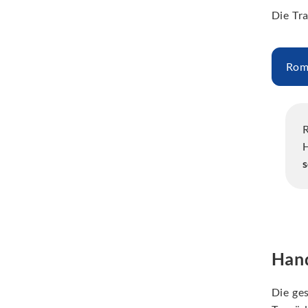
Die Tr
Rom
R
H
s
Han
Die ge