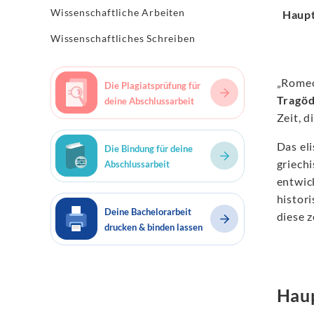
Wissenschaftliche Arbeiten
Haup
Wissenschaftliches Schreiben
„Romeo
Die Plagiatsprüfung für
Tragöd
deine Abschlussarbeit
Zeit, d
Das el
Die Bindung für deine
griech
Abschlussarbeit
entwic
histori
Deine Bachelorarbeit
diese 
drucken & binden lassen
Hau