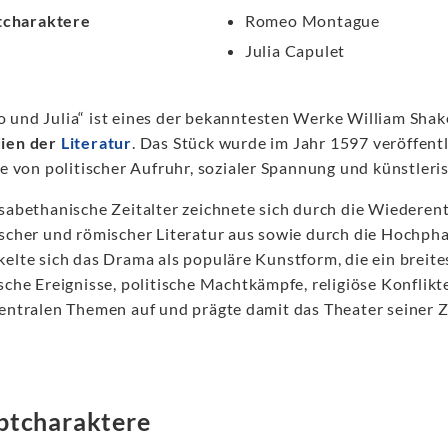
tcharaktere
Romeo Montague
Julia Capulet
 und Julia“ ist eines der bekanntesten Werke William Sha
ien der
Literatur
. Das Stück wurde im Jahr 1597 veröffentl
ie von politischer Aufruhr, sozialer Spannung und künstleri
isabethanische Zeitalter zeichnete sich durch die Wieder
ischer und römischer Literatur aus sowie durch die Hochp
kelte sich das Drama als populäre Kunstform, die ein brei
sche Ereignisse, politische Machtkämpfe, religiöse Konflikt
zentralen Themen auf und prägte damit das Theater seiner Z
ptcharaktere