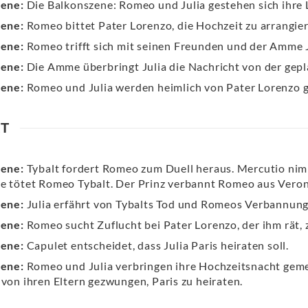
zene:
Die Balkonszene: Romeo und Julia gestehen sich ihre 
zene:
Romeo bittet Pater Lorenzo, die Hochzeit zu arrangie
zene:
Romeo trifft sich mit seinen Freunden und der Amme J
zene:
Die Amme überbringt Julia die Nachricht von der gepl
zene:
Romeo und Julia werden heimlich von Pater Lorenzo g
KT
zene:
Tybalt fordert Romeo zum Duell heraus. Mercutio nim
e tötet Romeo Tybalt. Der Prinz verbannt Romeo aus Veron
zene:
Julia erfährt von Tybalts Tod und Romeos Verbannung
zene:
Romeo sucht Zuflucht bei Pater Lorenzo, der ihm rät, z
zene:
Capulet entscheidet, dass Julia Paris heiraten soll.
zene:
Romeo und Julia verbringen ihre Hochzeitsnacht geme
 von ihren Eltern gezwungen, Paris zu heiraten.