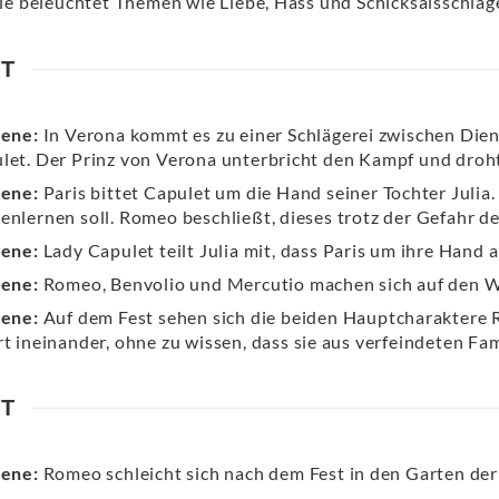
ie beleuchtet Themen wie Liebe, Hass und Schicksalsschläg
KT
zene:
In Verona kommt es zu einer Schlägerei zwischen Die
let. Der Prinz von Verona unterbricht den Kampf und droht
zene:
Paris bittet Capulet um die Hand seiner Tochter Julia. 
enlernen soll. Romeo beschließt, dieses trotz der Gefahr de
zene:
Lady Capulet teilt Julia mit, dass Paris um ihre Hand a
zene:
Romeo, Benvolio und Mercutio machen sich auf den W
zene:
Auf dem Fest sehen sich die beiden Hauptcharaktere R
rt ineinander, ohne zu wissen, dass sie aus verfeindeten Fa
KT
zene:
Romeo schleicht sich nach dem Fest in den Garten der