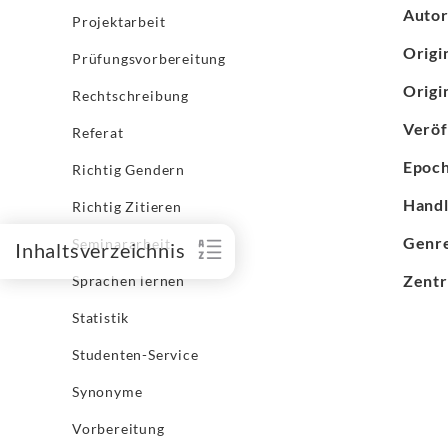
Auto
Projektarbeit
Origi
Prüfungsvorbereitung
Origin
Rechtschreibung
Veröf
Referat
Epoc
Richtig Gendern
Handl
Richtig Zitieren
Genr
Seminararbeit
Inhaltsverzeichnis
Zent
Sprachen lernen
Statistik
Studenten-Service
Synonyme
Vorbereitung