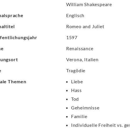
r
William Shakespeare
nalsprache
Englisch
altitel
Romeo and Juliet
fentlichungsjahr
1597
he
Renaissance
ungsort
Verona, Italien
e
Tragödie
rale Themen
Liebe
Hass
Tod
Geheimnisse
Familie
Individuelle Freiheit vs. g