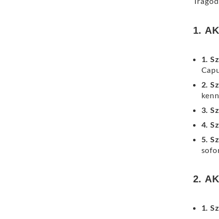
Tragöd
1. A
1. S
Capu
2. S
kenn
3. S
4. S
5. S
sofo
2. A
1. S