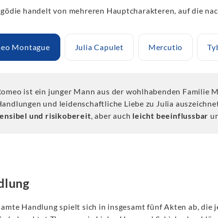
agödie handelt von mehreren Hauptcharakteren, auf die na
eo Montague
Julia Capulet
Mercutio
Ty
omeo ist ein junger Mann aus der wohlhabenden Familie Mo
andlungen und leidenschaftliche Liebe zu Julia auszeichne
ensibel und risikobereit
, aber auch
leicht beeinflussbar
u
dlung
samte Handlung spielt sich in insgesamt fünf Akten ab, die