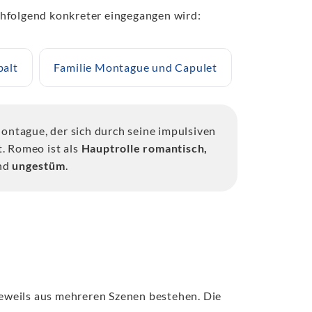
chfolgend konkreter eingegangen wird:
balt
Familie Montague und Capulet
ntague, der sich durch seine impulsiven
t. Romeo ist als
Hauptrolle
romantisch,
nd
ungestüm
.
 jeweils aus mehreren Szenen bestehen. Die