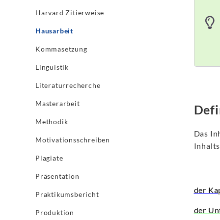
Harvard Zitierweise
Hausarbeit
Kommasetzung
Linguistik
Literaturrecherche
Masterarbeit
Defi
Methodik
Das In
Motivationsschreiben
Inhalts
Plagiate
Präsentation
der Ka
Praktikumsbericht
der Un
Produktion