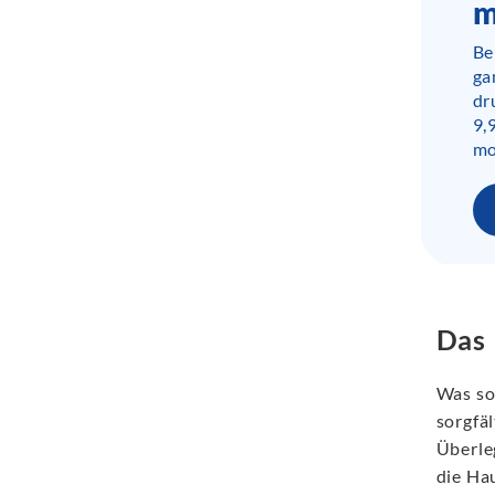
m
Be
ga
dr
9,
mo
Das 
Was so
sorgfä
Überle
die Hau