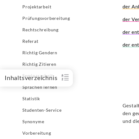
der An
Projektarbeit
Prüfungsvorbereitung
der Ve
Rechtschreibung
der en
Referat
der en
Richtig Gendern
Richtig Zitieren
Seminararbeit
Inhaltsverzeichnis
Sprachen lernen
Statistik
Gestal
Studenten-Service
den ge
und di
Synonyme
Vorbereitung