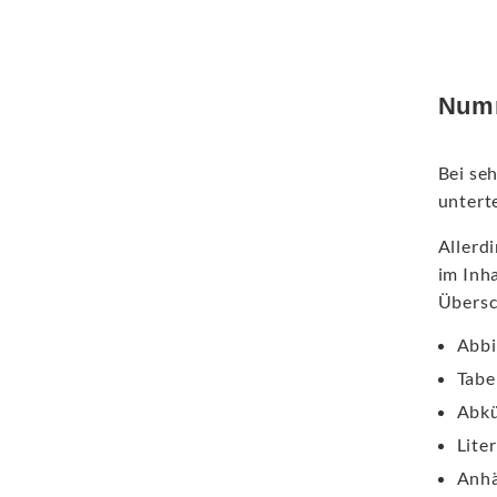
Numm
Bei seh
untert
Allerd
im Inh
Übersc
Abbi
Tabe
Abkü
Lite
Anh