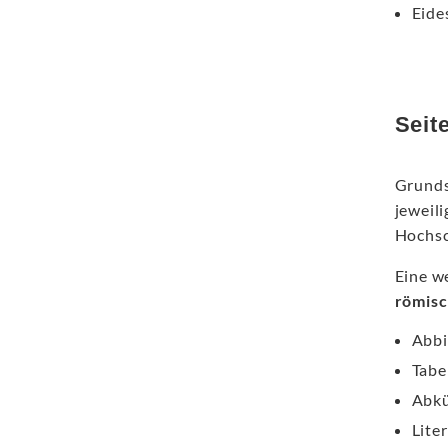
Eide
Seit
Grundsä
jeweil
Hochsch
Eine we
römisc
Abbi
Tabe
Abkü
Lite