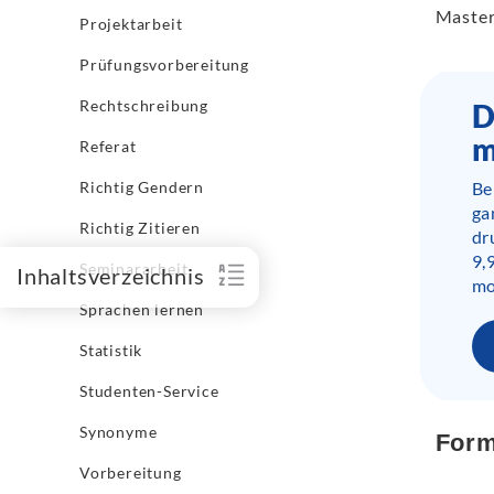
Master
Projektarbeit
Prüfungsvorbereitung
Rechtschreibung
D
m
Referat
Be
Richtig Gendern
ga
Richtig Zitieren
dr
9,
Seminararbeit
Inhaltsverzeichnis
mo
Sprachen lernen
Statistik
Studenten-Service
Synonyme
Form
Vorbereitung