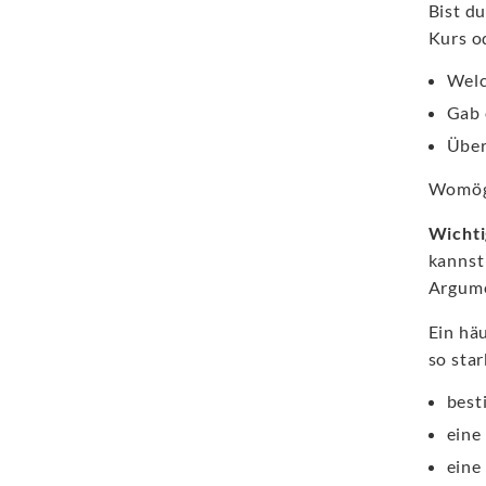
Bist d
Kurs o
Welc
Gab 
Über
Womögl
Wichti
kannst
Argume
Ein hä
so sta
best
eine
eine