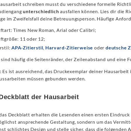
ausarbeit schreiben musst du verschiedene formelle Richtl
udiengang
unterschiedlich
ausfallen können. Lies dir die R
age im Zweifelsfall deine Betreuungsperson. Häufige Anfor
iftart: Times New Roman, Arial oder Calibri;
iftgröße: 11 oder 12;
rstil:
APA-Zitierstil
,
Harvard-Zitierweise
oder
deutsche Z
sind häufig die Seitenränder, der Zeilenabstand und eine 
:
Es ist ausreichend, das Druckexemplar deiner Hausarbeit i
ussarbeiten müssen gebunden werden.
Deckblatt der Hausarbeit
das Deckblatt erhalten die Lesenden einen ersten Eindruck 
öglichst ansprechende Gestaltung, sondern um das Vermitte
hst schlichtes Design und stelle sicher, dass die folgende