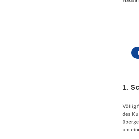
1. S
Völlig 
des Ku
überge
um ein