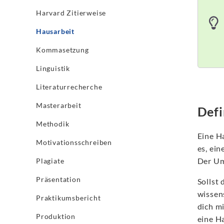
Harvard Zitierweise
Hausarbeit
Kommasetzung
Linguistik
Literaturrecherche
Masterarbeit
Defi
Methodik
Eine Ha
Motivationsschreiben
es, ein
Der Um
Plagiate
Präsentation
Sollst 
wissen
Praktikumsbericht
dich m
Produktion
eine H