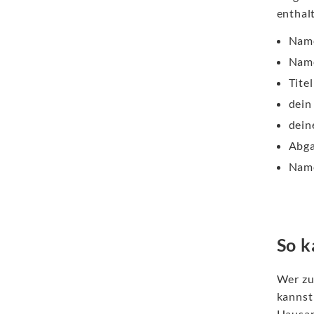
enthal
Name
Name
Tite
dein
dein
Abg
Name
So k
Wer zu
kannst 
Hausar