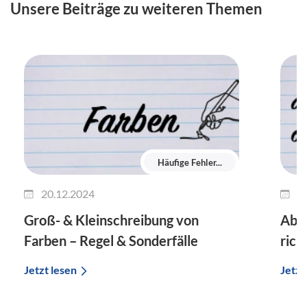
Unsere Beiträge zu weiteren Themen
Häufige Fehler...
20.12.2024
1
Groß- & Kleinschreibung von
Ab m
Farben – Regel & Sonderfälle
rich
Jetzt lesen
Jetzt