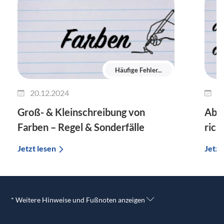
Häufige Fehler...
20.12.2024
1
Groß- & Kleinschreibung von
Ab m
Farben – Regel & Sonderfälle
rich
Jetzt lesen
Jetzt
* Weitere Hinweise und Fußnoten anzeigen