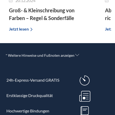
20.12.2024
1
Groß- & Kleinschreibung von
Ab m
Farben – Regel & Sonderfälle
rich
Jetzt lesen
Jetzt
* Weitere Hinweise und Fußnoten anzeigen
24h-Express-Versand GRATIS
Erstklassige Druckqualität
Hochwertige Bindungen