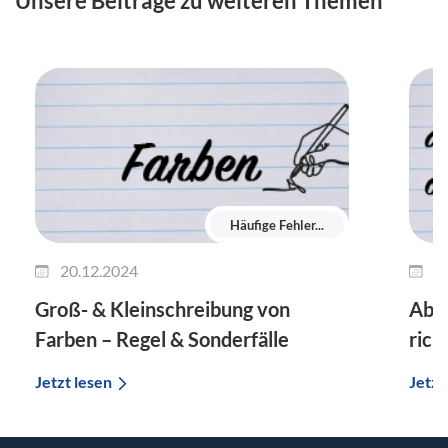
Unsere Beiträge zu weiteren Themen
Häufige Fehler...
20.12.2024
1
Groß- & Kleinschreibung von
Ab m
Farben – Regel & Sonderfälle
rich
Jetzt lesen
Jetzt