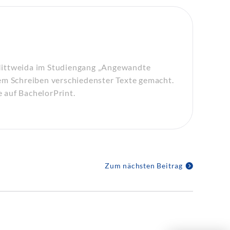
Mittweida im Studiengang „Angewandte
em Schreiben verschiedenster Texte gemacht.
e auf BachelorPrint.
Zum nächsten Beitrag