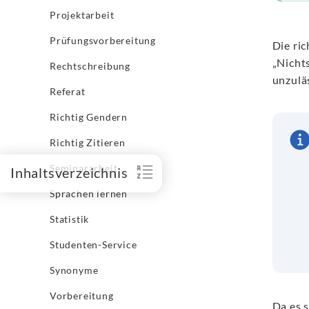
Projektarbeit
Prüfungsvorbereitung
Die ri
„Nicht
Rechtschreibung
unzuläs
Referat
Richtig Gendern
Richtig Zitieren
Seminararbeit
Inhaltsverzeichnis
Sprachen lernen
Statistik
Studenten-Service
Synonyme
Vorbereitung
Da es 