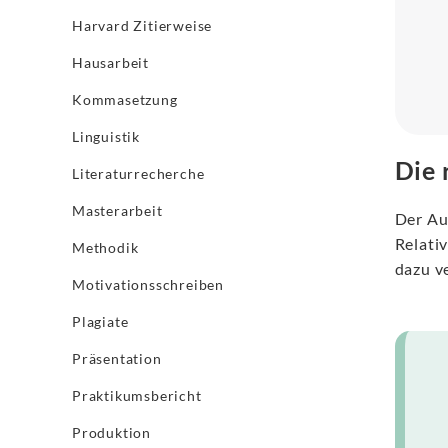
Harvard Zitierweise
Hausarbeit
Kommasetzung
Linguistik
Die 
Literaturrecherche
Masterarbeit
Der Au
Relati
Methodik
dazu v
Motivationsschreiben
Plagiate
Präsentation
Praktikumsbericht
Produktion