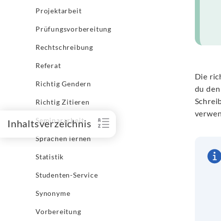
Projektarbeit
Prüfungsvorbereitung
Rechtschreibung
Referat
Die ri
Richtig Gendern
du den
Schrei
Richtig Zitieren
verwen
Seminararbeit
Inhaltsverzeichnis
Sprachen lernen
Statistik
Studenten-Service
Synonyme
Vorbereitung