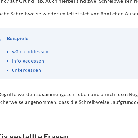
nd/ auf Grund“ ab. Auch hierbei sind zwei Schreibweisen ri
lsche Schreibweise wiederum leitet sich von ähnlichen Au
Beispiele
währenddessen
infolgedessen
unterdessen
Begriffe werden zusammengeschrieben und ähneln dem Begri
licherweise angenommen, dass die Schreibweise „aufgrunddes
ig gestellte Fragen