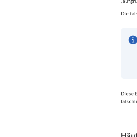
„aufgru
Die fa
Diese 
fälsch
Häuf