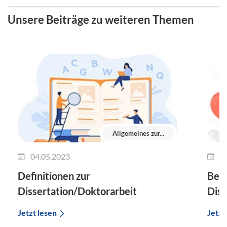
Unsere Beiträge zu weiteren Themen
Allgemeines zur...
04.05.2023
2
Definitionen zur
Beis
Dissertation/Doktorarbeit
Diss
Jetzt lesen
Jetzt