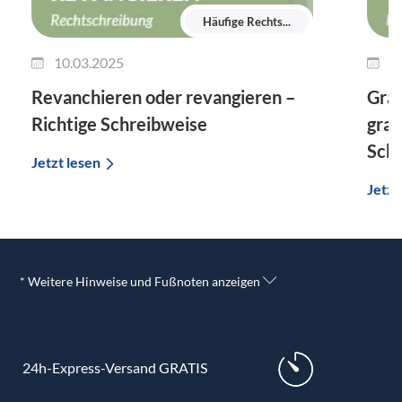
Häufige Rechts...
10.03.2025
0
Revanchieren oder revangieren –
Gra
Richtige Schreibweise
gram
Sch
Jetzt lesen
Jetzt
* Weitere Hinweise und Fußnoten anzeigen
24h-Express-Versand GRATIS