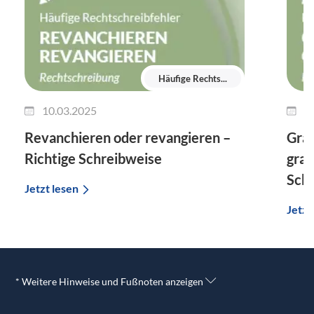
Häufige Rechts...
10.03.2025
0
Revanchieren oder revangieren –
Gra
Richtige Schreibweise
gram
Sch
Jetzt lesen
Jetzt
* Weitere Hinweise und Fußnoten anzeigen