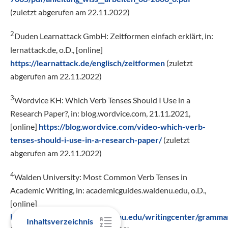
(zuletzt abgerufen am 22.11.2022)
2
Duden Learnattack GmbH: Zeitformen einfach erklärt, in:
lernattack.de, o.D., [online]
https://learnattack.de/englisch/zeitformen
(zuletzt
abgerufen am 22.11.2022)
3
Wordvice KH: Which Verb Tenses Should I Use in a
Research Paper?, in: blog.wordvice.com, 21.11.2021,
[online]
https://blog.wordvice.com/video-which-verb-
tenses-should-i-use-in-a-research-paper/
(zuletzt
abgerufen am 22.11.2022)
4
Walden University: Most Common Verb Tenses in
Academic Writing, in: academicguides.waldenu.edu, o.D.,
[online]
https://academicguides.waldenu.edu/writingcenter/gramma
Inhaltsverzeichnis