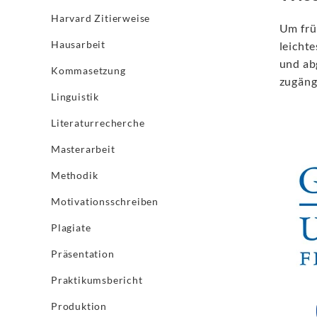
Harvard Zitierweise
Um frü
Hausarbeit
leichte
und ab
Kommasetzung
zugängl
Linguistik
Literaturrecherche
Masterarbeit
Methodik
Motivationsschreiben
Plagiate
Präsentation
Praktikumsbericht
Produktion