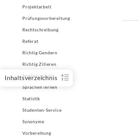
Projektarbeit
Prüfungsvorbereitung
Rechtschreibung
Referat
Richtig Gendern
Richtig Zitieren
Seminararbeit
Inhaltsverzeichnis
Sprachen lernen
Statistik
Studenten-Service
Synonyme
Vorbereitung