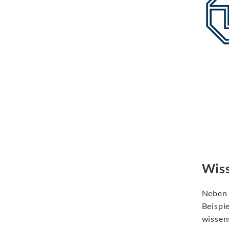
Wiss
Neben 
Beispi
wissens