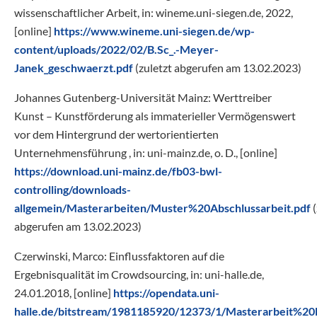
wissenschaftlicher Arbeit, in: wineme.uni-siegen.de, 2022,
[online]
https://www.wineme.uni-siegen.de/wp-
content/uploads/2022/02/B.Sc_.-Meyer-
Janek_geschwaerzt.pdf
(zuletzt abgerufen am 13.02.2023)
Johannes Gutenberg-Universität Mainz: Werttreiber
Kunst – Kunstförderung als immaterieller Vermögenswert
vor dem Hintergrund der wertorientierten
Unternehmensführung , in: uni-mainz.de, o. D., [online]
https://download.uni-mainz.de/fb03-bwl-
controlling/downloads-
allgemein/Masterarbeiten/Muster%20Abschlussarbeit.pdf
(
abgerufen am 13.02.2023)
Czerwinski, Marco: Einflussfaktoren auf die
Ergebnisqualität im Crowdsourcing, in: uni-halle.de,
24.01.2018, [online]
https://opendata.uni-
halle.de/bitstream/1981185920/12373/1/Masterarbeit%2