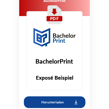
BachelorPrint
Herunterladen