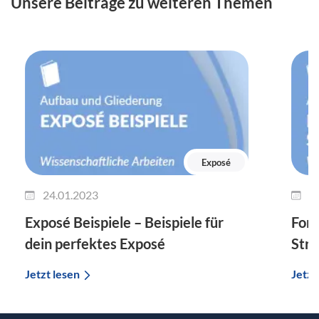
Unsere Beiträge zu weiteren Themen
Exposé
24.01.2023
2
Exposé Beispiele – Beispiele für
Fors
dein perfektes Exposé
Stru
Jetzt lesen
Jetzt