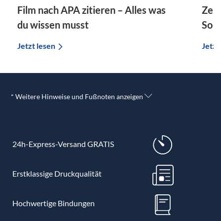
Film nach APA zitieren – Alles was
Zeit
du wissen musst
So g
Jetzt lesen
Jetzt
* Weitere Hinweise und Fußnoten anzeigen
24h-Express-Versand GRATIS
Erstklassige Druckqualität
Hochwertige Bindungen