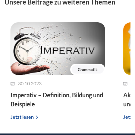
Unsere Beiträge zu weiteren Themen
Grammatik
30.10.2023
2
Imperativ – Definition, Bildung und
Akku
Beispiele
und 
Jetzt lesen
Jetzt