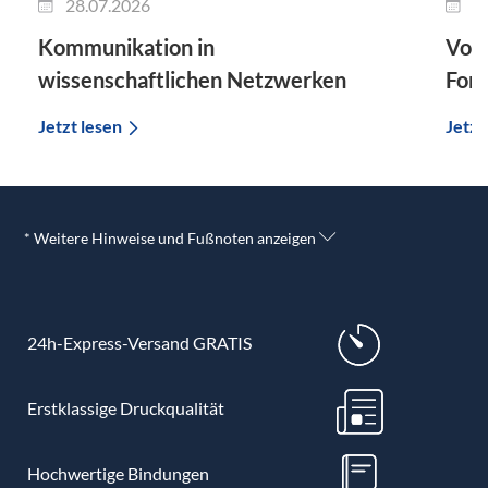
28.07.2026
2
Kommunikation in
Vort
wissenschaftlichen Netzwerken
For
Jetzt lesen
Jetzt
* Weitere Hinweise und Fußnoten anzeigen
24h-Express-Versand GRATIS
Erstklassige Druckqualität
Hochwertige Bindungen