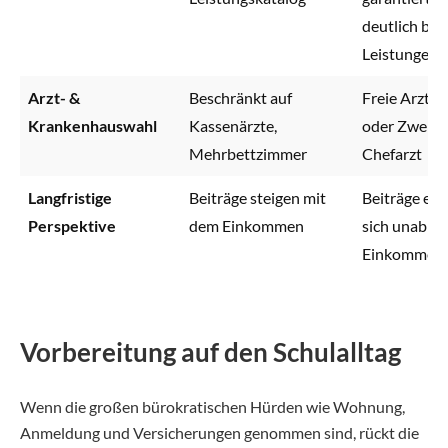
deutlich bes
Leistungen
Arzt- &
Beschränkt auf
Freie Arztwa
Krankenhauswahl
Kassenärzte,
oder Zweibe
Mehrbettzimmer
Chefarzt
Langfristige
Beiträge steigen mit
Beiträge ent
Perspektive
dem Einkommen
sich unabhä
Einkommen
Vorbereitung auf den Schulalltag
Wenn die großen bürokratischen Hürden wie Wohnung,
Anmeldung und Versicherungen genommen sind, rückt die