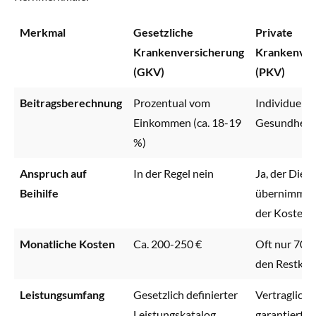
Merkmal
Gesetzliche
Private
Krankenversicherung
Krankenver
(GKV)
(PKV)
Beitragsberechnung
Prozentual vom
Individuell n
Einkommen (ca. 18-19
Gesundheit &
%)
Anspruch auf
In der Regel nein
Ja, der Dien
Beihilfe
übernimmt 
der Kosten
Monatliche Kosten
Ca. 200-250 €
Oft nur 70-1
den Restkost
Leistungsumfang
Gesetzlich definierter
Vertraglich
Leistungskatalog
garantierte, 