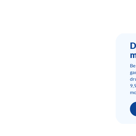
D
m
Be
ga
dr
9,
mo