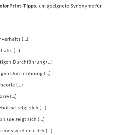
elorPrint-Tipps,
um geeignete Synonyme für
verhalts (...)
alts (...)
tigen Durchführung (...)
igen Durchführung (...)
eorie (...)
rie (...)
nisse zeigt sich (...)
nisse zeigt sich (...)
rends wird deutlich (...)