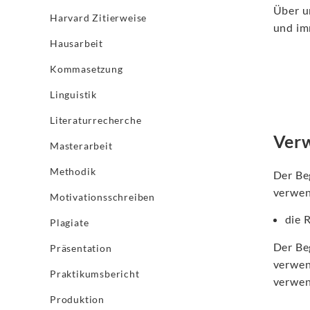
Über u
Harvard Zitierweise
und im
Hausarbeit
Kommasetzung
Linguistik
Literaturrecherche
Verw
Masterarbeit
Methodik
Der Be
verwen
Motivationsschreiben
die 
Plagiate
Der Beg
Präsentation
verwen
Praktikumsbericht
verwen
Produktion