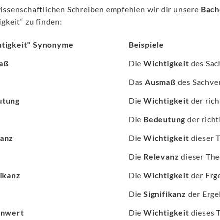
issenschaftlichen Schreiben empfehlen wir dir unsere
Bach
gkeit“ zu finden:
tigkeit" Synonyme
Beispiele
aß
Die
Wichtigkeit
des Sach
Das
Ausmaß
des Sachverh
utung
Die
Wichtigkeit
der rich
Die
Bedeutung
der richt
vanz
Die
Wichtigkeit
dieser Th
Die
Relevanz
dieser Theo
fikanz
Die
Wichtigkeit
der Ergeb
Die
Signifikanz
der Ergeb
enwert
Die
Wichtigkeit
dieses T