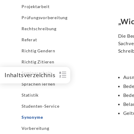
Projektarbeit
Prüfungsvorbereitung
„Wic
Rechtschreibung
Die Be
Referat
Sachve
Schrei
Richtig Gendern
Richtig Zitieren
Seminararbeit
Inhaltsverzeichnis
Aus
Sprachen lernen
Bede
Bed
Statistik
Bela
Studenten-Service
Gelt
Synonyme
Vorbereitung