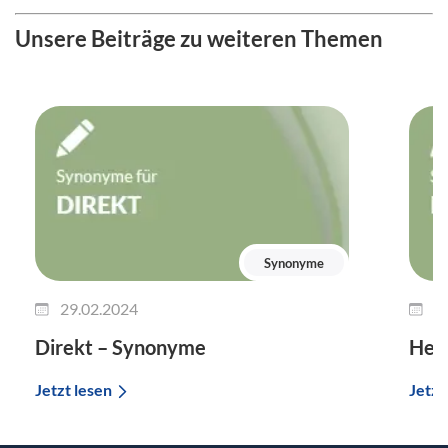
Unsere Beiträge zu weiteren Themen
Synonyme
29.02.2024
2
Direkt – Synonyme
Her
Jetzt lesen
Jetzt