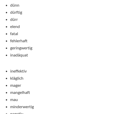
dünn
dürftig
dürr
elend
fatal
fehlerhaft
geringwertig
inadäquat
ineffektiv
kläglich
mager
mangelhaft
mau
minderwertig
negativ