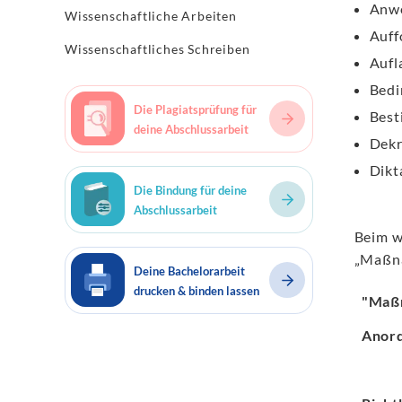
Anw
Wissenschaftliche Arbeiten
Auff
Wissenschaftliches Schreiben
Aufl
Bedi
Die Plagiatsprüfung für
Bes
deine Abschlussarbeit
Dekr
Dikt
Die Bindung für deine
Abschlussarbeit
Beim w
„Maßna
Deine Bachelorarbeit
drucken & binden lassen
"Maß
Anor