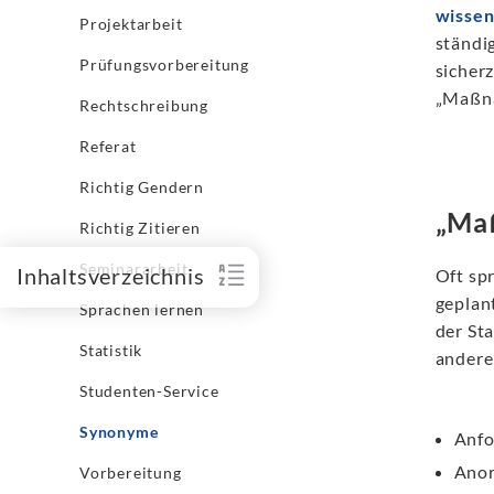
wissen
Projektarbeit
ständi
Prüfungsvorbereitung
sicherz
„Maßna
Rechtschreibung
Referat
Richtig Gendern
„Ma
Richtig Zitieren
Seminararbeit
Inhaltsverzeichnis
Oft sp
geplan
Sprachen lernen
der St
Statistik
ander
Studenten-Service
Synonyme
Anfo
Ano
Vorbereitung