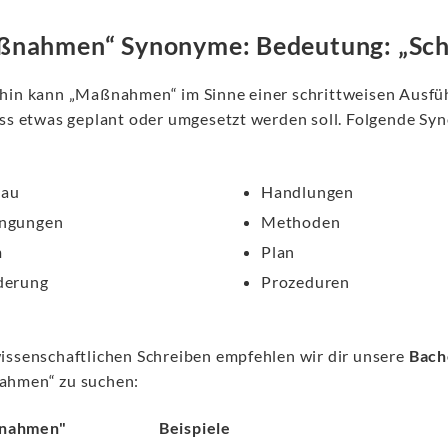
nahmen“ Synonyme: Bedeutung: „Schr
hin kann „Maßnahmen“ im Sinne einer schrittweisen Ausfü
ass etwas geplant oder umgesetzt werden soll. Folgende S
bau
Handlungen
ngungen
Methoden
m
Plan
derung
Prozeduren
issenschaftlichen Schreiben empfehlen wir dir unsere
Bach
hmen“ zu suchen:
nahmen"
Beispiele