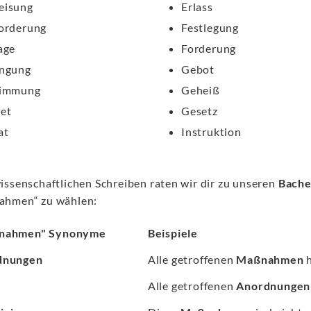
eisung
Erlass
orderung
Festlegung
age
Forderung
ngung
Gebot
timmung
Geheiß
et
Gesetz
at
Instruktion
issenschaftlichen Schreiben raten wir dir zu unseren
Bache
hmen“ zu wählen:
nahmen" Synonyme
Beispiele
dnungen
Alle getroffenen
Maßnahmen
h
Alle getroffenen
Anordnungen