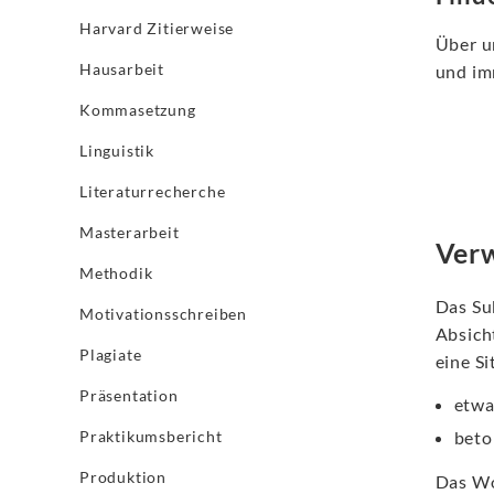
Harvard Zitierweise
Über u
Hausarbeit
und im
Kommasetzung
Linguistik
Literaturrecherche
Masterarbeit
Ver
Methodik
Das Su
Motivationsschreiben
Absich
Plagiate
eine S
Präsentation
etwa
Praktikumsbericht
beto
Produktion
Das Wo