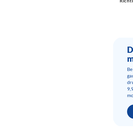
Richtl
D
m
Be
ga
dr
9,
mo