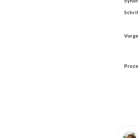
Syno
Schri
Vorg
Proz