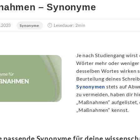
nahmen – Synonyme
.2023
Lesedauer: 2min
Synonyme
Je nach Studiengang wirst 
Wörter mehr oder weniger
desselben Wortes wirken si
Beurteilung deines Schreibs
Synonymen
stets auf Abwe
zu vermeiden, haben dir hi
„Maßnahmen“ aufgelistet, 
„Maßnahmen“ kennst.
e passende Synonyme für deine wissenscha