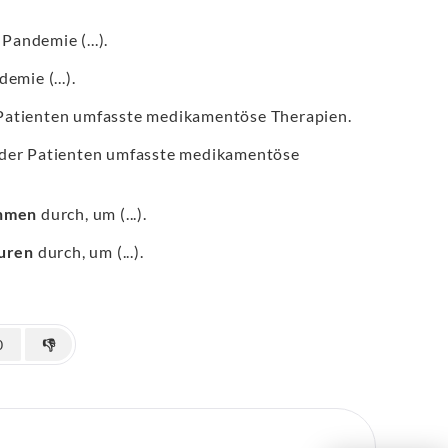
andemie (...).
mie (...).
Patienten umfasste medikamentöse Therapien.
der Patienten umfasste medikamentöse
hmen
durch, um (...).
uren
durch, um (...).
0
👎