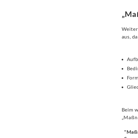
„Maß
Weiter
aus, d
Auf
Bedi
For
Glie
Beim w
„Maßna
"Maß