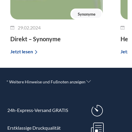
Synonyme
29.02.2024
2
Direkt – Synonyme
Her
Jetzt lesen
Jetzt
* Weitere Hinweise und Fußnoten anzeigen
24h-Express-Versand GRATIS
Erstklassige Druckqualität