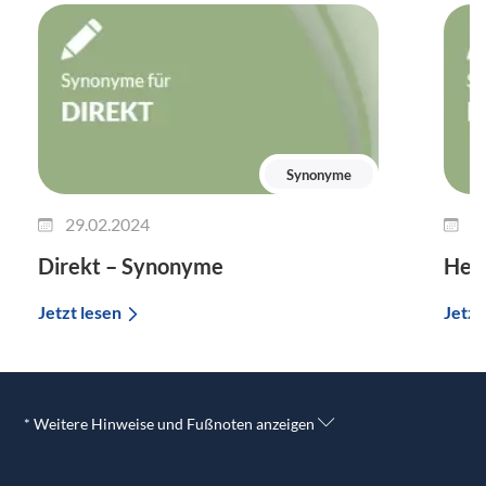
Synonyme
29.02.2024
2
Direkt – Synonyme
Her
Jetzt lesen
Jetzt
* Weitere Hinweise und Fußnoten anzeigen