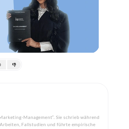
0
👎
„Marketing-Management“. Sie schrieb während
Arbeiten, Fallstudien und führte empirische