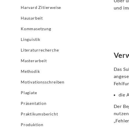
Über u
Harvard Zitierweise
und im
Hausarbeit
Kommasetzung
Linguistik
Literaturrecherche
Verw
Masterarbeit
Das Su
Methodik
angese
Motivationsschreiben
Fehlfu
Plagiate
die 
Präsentation
Der Be
nutzen
Praktikumsbericht
„Fehler
Produktion