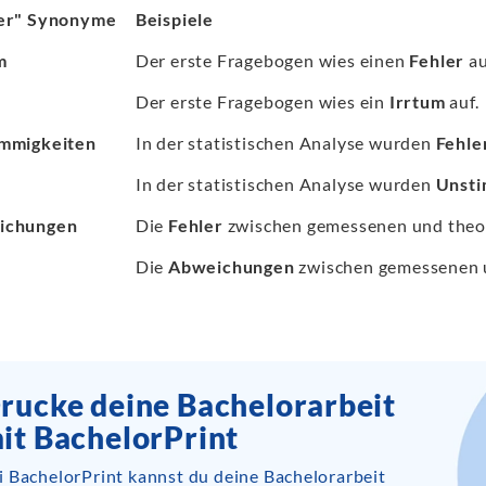
er" Synonyme
Beispiele
m
Der erste Fragebogen wies einen
Fehler
au
Der erste Fragebogen wies ein
Irrtum
auf.
mmigkeiten
In der statistischen Analyse wurden
Fehle
In der statistischen Analyse wurden
Unsti
ichungen
Die
Fehler
zwischen gemessenen und theor
Die
Abweichungen
zwischen gemessenen u
rucke deine Bachelorarbeit
it BachelorPrint
i BachelorPrint kannst du deine Bachelorarbeit