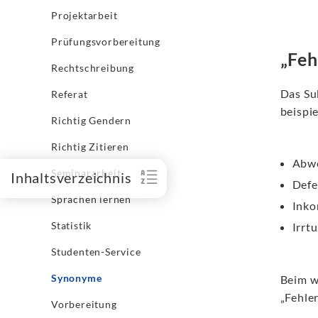
Projektarbeit
Prüfungsvorbereitung
„Feh
Rechtschreibung
Das Su
Referat
beispi
Richtig Gendern
Richtig Zitieren
Abw
Seminararbeit
Inhaltsverzeichnis
Defe
Sprachen lernen
Inko
Statistik
Irrt
Studenten-Service
Synonyme
Beim w
„Fehler
Vorbereitung