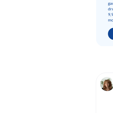
ga
dr
9,
mo