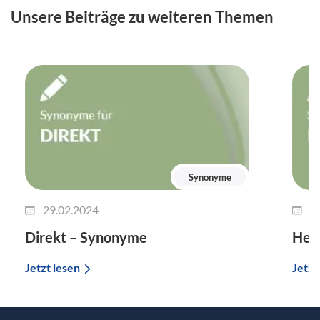
Unsere Beiträge zu weiteren Themen
Synonyme
29.02.2024
2
Direkt – Synonyme
Her
Jetzt lesen
Jetzt