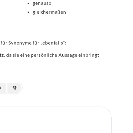
genauso
gleichermaßen
p
für Synonyme für „ebenfalls“:
z, da sie eine persönliche Aussage einbringt
0
👎