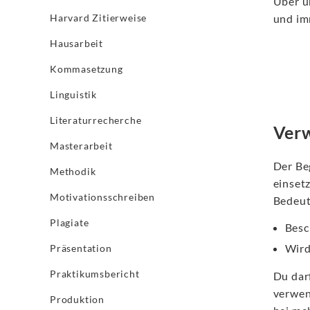
Über u
Harvard Zitierweise
und im
Hausarbeit
Kommasetzung
Linguistik
Literaturrecherche
Verw
Masterarbeit
Der Be
Methodik
einsetz
Motivationsschreiben
Bedeut
Plagiate
Besc
Wird
Präsentation
Praktikumsbericht
Du dar
verwen
Produktion