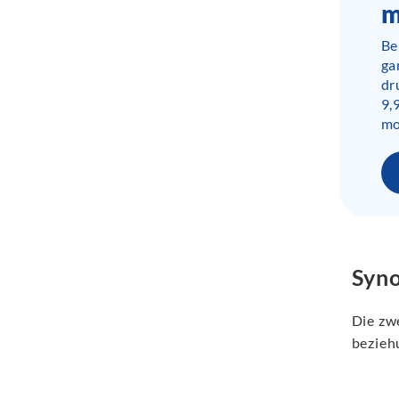
m
Be
ga
dr
9,
mo
Syno
Die zw
bezieh