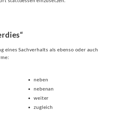
rt stattdessen einzusetzen.
erdies“
ung eines Sachverhalts als ebenso oder auch
yme:
neben
nebenan
weiter
zugleich