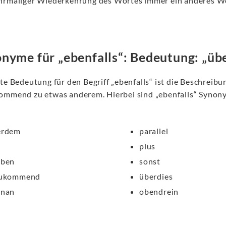
hrmaliger Wiederkehrung des Wortes immer ein anderes Wo
nyme für „ebenfalls“: Bedeutung: „üb
te Bedeutung für den Begriff „ebenfalls“ ist die Beschreib
ommend zu etwas anderem. Hierbei sind „ebenfalls“ Synon
erdem
parallel
plus
eben
sonst
zukommend
überdies
enan
obendrein