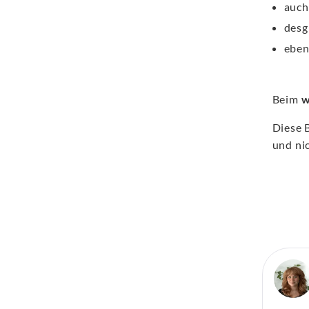
auch
desg
ebe
Beim
w
Diese 
und nic