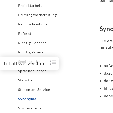
bei me
Projektarbeit
Prüfungsvorbereitung
Rechtschreibung
Syno
Referat
Die ers
Richtig Gendern
hinzuk
Richtig Zitieren
Seminararbeit
Inhaltsverzeichnis
auß
Sprachen lernen
dazu
Statistik
dan
hin
Studenten-Service
neb
Synonyme
Vorbereitung