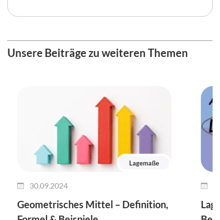
Unsere Beiträge zu weiteren Themen
Lagemaße
30.09.2024
1
Geometrisches Mittel – Definition,
Lag
Formel & Beispiele
Ber