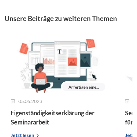
Unsere Beiträge zu weiteren Themen
Anfertigen eine...
05.05.2023
0
Eigenständigkeitserklärung der
Semi
Seminararbeit
für 
Jetzt lesen
Jetzt