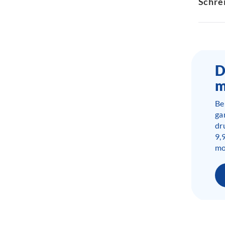
Schre
D
m
Be
ga
dr
9,
mo