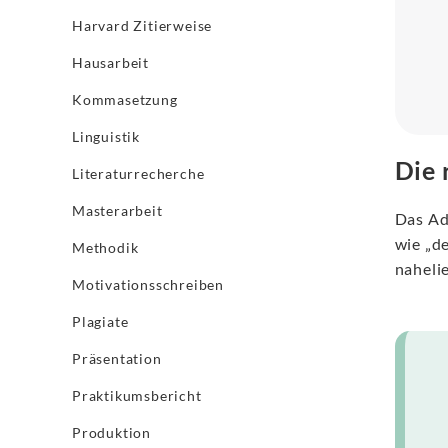
Harvard Zitierweise
Hausarbeit
Kommasetzung
Linguistik
Die 
Literaturrecherche
Masterarbeit
Das Ad
wie „d
Methodik
naheli
Motivationsschreiben
Plagiate
Präsentation
Praktikumsbericht
Produktion