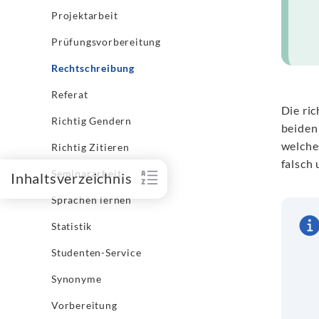
Projektarbeit
Prüfungsvorbereitung
Rechtschreibung
Referat
Die ric
Richtig Gendern
beiden
welche
Richtig Zitieren
falsch 
Seminararbeit
Inhaltsverzeichnis
Sprachen lernen
Statistik
Studenten-Service
Synonyme
Vorbereitung