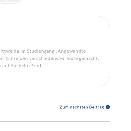
Mittweida im Studiengang „Angewandte
em Schreiben verschiedenster Texte gemacht.
e auf BachelorPrint.
Zum nächsten Beitrag