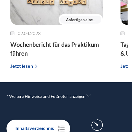
Anfertigen eine...
02.04.2023
2
Wochenbericht für das Praktikum
Tage
führen
& U
Jetzt lesen
Jetzt
* Weitere Hinweise und Fußnoten anzeigen
24h-Express-Versand GRATIS
Inhaltsverzeichnis