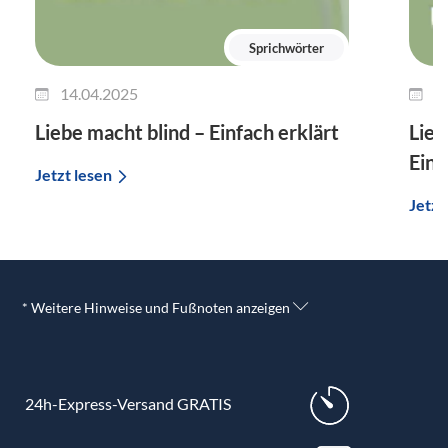
Sprichwörter
14.04.2025
0
Liebe macht blind – Einfach erklärt
Lieb
Einf
Jetzt lesen
Jetzt
* Weitere Hinweise und Fußnoten anzeigen
24h-Express-Versand GRATIS