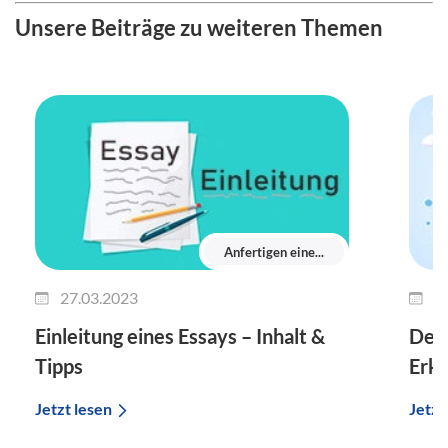
Unsere Beiträge zu weiteren Themen
Anfertigen eine...
27.03.2023
1
Einleitung eines Essays – Inhalt &
Der 
Tipps
Erkl
Jetzt lesen
Jetzt