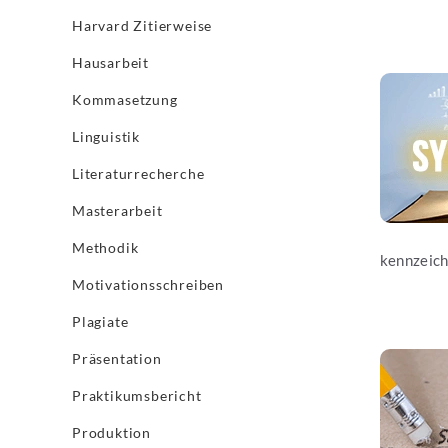
Harvard Zitierweise
Hausarbeit
Jetzt les
Kommasetzung
Linguistik
Literaturrecherche
Masterarbeit
Methodik
kennzeich
Motivationsschreiben
Plagiate
Jetzt les
Präsentation
Praktikumsbericht
Produktion