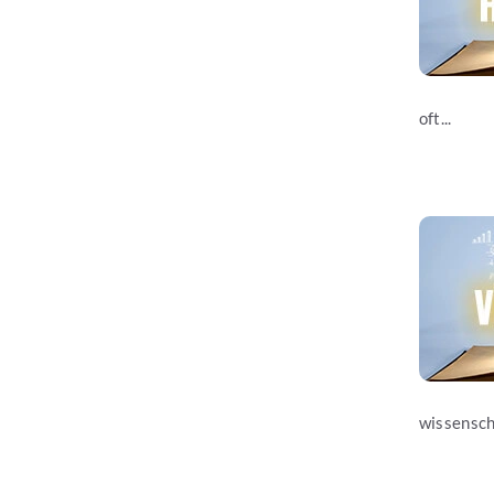
oft...
Jetzt les
wissenscha