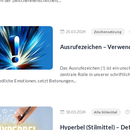
il der zwischenmenschlichen,...
en
25.03.2024
Zeichensetzung
Ausrufezeichen – Verwend
Das Ausrufezeichen (!) ist ein unsc
zentrale Rolle in unserer schriftli
edliche Emotionen, setzt Betonungen...
en
18.03.2024
Alle Stilmittel
Hyperbel (Stilmittel) – De