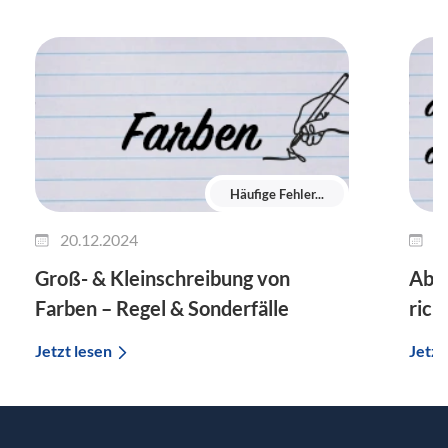
Häufige Fehler...
20.12.2024
1
Groß- & Kleinschreibung von
Ab m
Farben – Regel & Sonderfälle
rich
Jetzt lesen
Jetzt