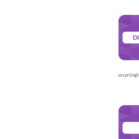
Jetzt les
ursprüngl
Jetzt les