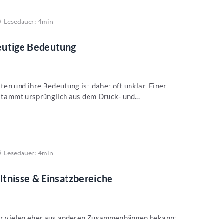
Lesedauer: 4min
eutige Bedeutung
en und ihre Bedeutung ist daher oft unklar. Einer
 stammt ursprünglich aus dem Druck- und...
Lesedauer: 4min
tnisse & Einsatzbereiche
der vielen eher aus anderen Zusammenhängen bekannt