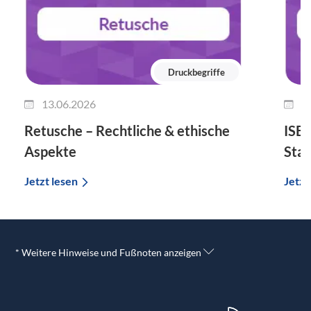
Druckbegriffe
13.06.2026
0
Retusche – Rechtliche & ethische
ISBN
Aspekte
Sta
Jetzt lesen
Jetzt
* Weitere Hinweise und Fußnoten anzeigen