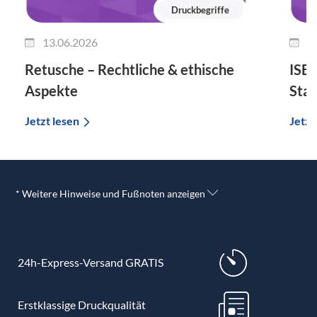
Druckbegriffe
13.06.2026
0
Retusche – Rechtliche & ethische
ISBN
Aspekte
Sta
Jetzt lesen
Jetzt
* Weitere Hinweise und Fußnoten anzeigen
24h-Express-Versand GRATIS
Erstklassige Druckqualität