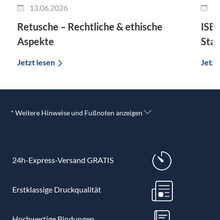
13.06.2026
0
Retusche – Rechtliche & ethische
ISBN
Aspekte
Sta
Jetzt lesen
Jetzt
* Weitere Hinweise und Fußnoten anzeigen
24h-Express-Versand GRATIS
Erstklassige Druckqualität
Hochwertige Bindungen