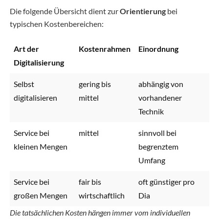
Die folgende Übersicht dient zur
Orientierung
bei
typischen Kostenbereichen:
Art der
Kostenrahmen
Einordnung
Digitalisierung
Selbst
gering bis
abhängig von
digitalisieren
mittel
vorhandener
Technik
Service bei
mittel
sinnvoll bei
kleinen Mengen
begrenztem
Umfang
Service bei
fair bis
oft günstiger pro
großen Mengen
wirtschaftlich
Dia
Die tatsächlichen Kosten hängen immer vom individuellen