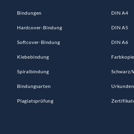
Bindungen
DIN A4
Hardcover-Bindung
DIN A5
Softcover-Bindung
DIN A6
Klebebindung
Farbkopi
Spiralbindung
Schwarz/
Bindungsarten
Urkunde
Plagiatsprüfung
Zertifikat