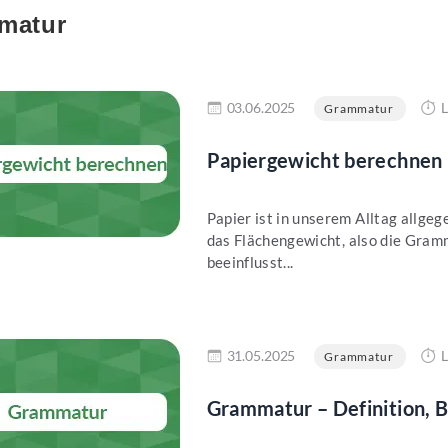
matur
en
03.06.2025
L
Grammatur
Papiergewicht berechnen 
Papier ist in unserem Alltag allge
das Flächengewicht, also die Gram
beeinflusst...
en
31.05.2025
L
Grammatur
Grammatur – Definition, 