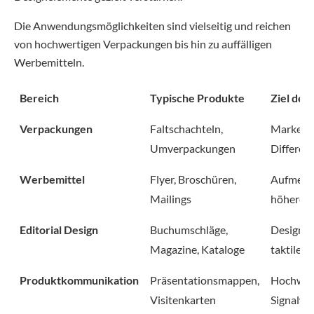
Die Anwendungsmöglichkeiten sind vielseitig und reichen
von hochwertigen Verpackungen bis hin zu auffälligen
Werbemitteln.
Bereich
Typische Produkte
Ziel der
Verpackungen
Faltschachteln,
Markenin
Umverpackungen
Differen
Werbemittel
Flyer, Broschüren,
Aufmerk
Mailings
höhere W
Editorial Design
Buchumschläge,
Designau
Magazine, Kataloge
taktile 
Produktkommunikation
Präsentationsmappen,
Hochwert
Visitenkarten
Signalwi