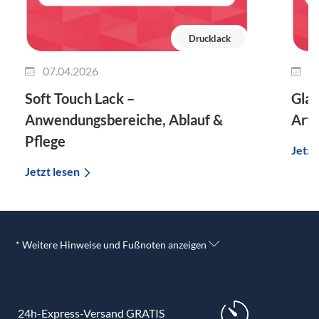
Drucklack
07.04.2026
2
Soft Touch Lack –
Glan
Anwendungsbereiche, Ablauf &
Arte
Pflege
Jetzt
Jetzt lesen
* Weitere Hinweise und Fußnoten anzeigen
24h-Express-Versand GRATIS