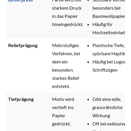
starkem Druck
besonders bei
in das Papier
Baumwollpapier
hineingedrückt.
Häufig für
Hochzeitseinladun
Reliefprägung
Mehrstufiges
Plastische Tiefe,
Verfahren, bei
spürbare Haptik
dem ein
Häufig bei Logos u
besonders
Schriftzügen
starkes Relief
entsteht.
Tiefprägung
Motiv wird
Gibt eine edle,
vertieft ins
gravurähnliche
Papier
Wirkung
gedrückt.
Oft bei exklusiven