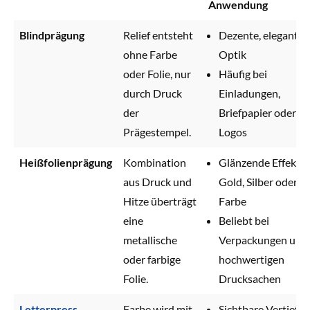
Anwendung
Blindprägung
Relief entsteht
Dezente, elegante
ohne Farbe
Optik
oder Folie, nur
Häufig bei
durch Druck
Einladungen,
der
Briefpapier oder
Prägestempel.
Logos
Heißfolienprägung
Kombination
Glänzende Effekte 
aus Druck und
Gold, Silber oder
Hitze überträgt
Farbe
eine
Beliebt bei
metallische
Verpackungen und
oder farbige
hochwertigen
Folie.
Drucksachen
Letterpress
Farbe wird mit
Sichtbare Vertiefun