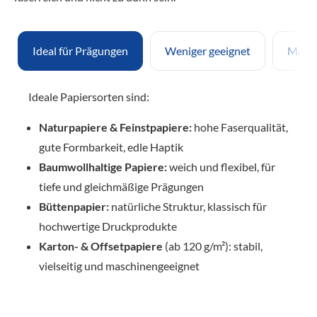
Ideal für Prägungen
Weniger geeignet
Mater
Ideale Papiersorten sind:
Naturpapiere & Feinstpapiere:
hohe Faserqualität,
gute Formbarkeit, edle Haptik
Baumwollhaltige Papiere:
weich und flexibel, für
tiefe und gleichmäßige Prägungen
Büttenpapier:
natürliche Struktur, klassisch für
hochwertige Druckprodukte
Karton- & Offsetpapiere
(ab 120 g/m²): stabil,
vielseitig und maschinengeeignet