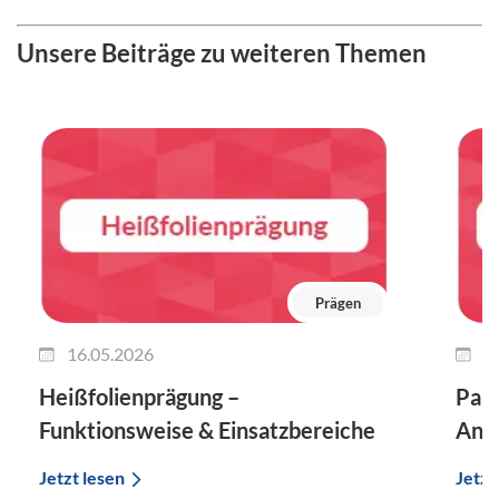
Unsere Beiträge zu weiteren Themen
Prägen
16.05.2026
2
Heißfolienprägung –
Papi
Funktionsweise & Einsatzbereiche
Anle
Jetzt lesen
Jetzt