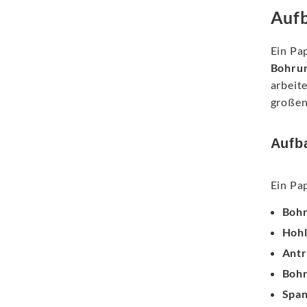
Aufb
Ein Pa
Bohru
arbeit
großen
Aufb
Ein Pa
Bohr
Hohl
Antr
Bohr
Span