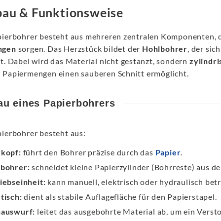
au & Funktionsweise
pierbohrer besteht aus mehreren zentralen Komponenten, 
ngen
sorgen. Das Herzstück bildet der
Hohlbohrer
, der si
et. Dabei wird das Material nicht gestanzt, sondern
zylindr
 Papiermengen einen sauberen Schnitt ermöglicht.
au eines Papierbohrers
pierbohrer besteht aus:
kopf:
führt den Bohrer präzise durch das
Papier
.
bohrer:
schneidet kleine Papierzylinder (Bohrreste) aus de
iebseinheit:
kann manuell, elektrisch oder hydraulisch bet
tisch:
dient als stabile Auflagefläche für den Papierstapel.
auswurf:
leitet das ausgebohrte Material ab, um ein Verst