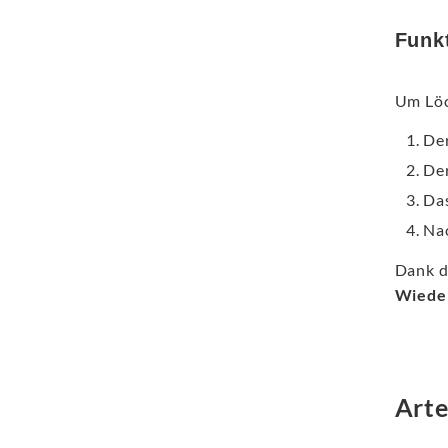
Funk
Um Löc
Der
Der
Das
Nac
Dank d
Wieder
Art