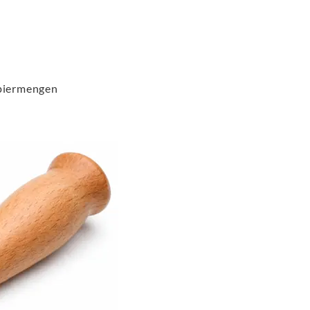
)
apiermengen