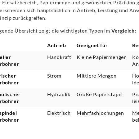
h Einsatzbereich, Papiermenge und gewünschter Präzision g
terscheiden sich hauptsächlich in Antrieb, Leistung und An
inzip zurückgreifen.
lgende Übersicht zeigt die wichtigsten Typen im
Vergleich:
Antrieb
Geeignet für
Be
ller
Handkraft
Kleine Papiermengen
Ko
rbohrer
An
rischer
Strom
Mittlere Mengen
Ho
rbohrer
id
ulischer
Hydraulik
Große Papierstapel
Pr
rbohrer
le
spindel
Elektrisch
Mehrfachlochungen
Me
rbohrer
be