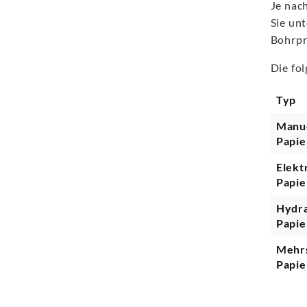
Je nac
Sie un
Bohrpr
Die fo
Typ
Manue
Papie
Elekt
Papie
Hydra
Papie
Mehr
Papie